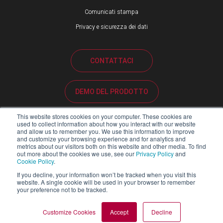
Comunicati stampa
Privacy e sicurezza dei dati
CONTATTACI
DEMO DEL PRODOTTO
This website stores cookies on your computer. These cookies are
ASSISTENZA CLIENTI
used to collect information about how you interact with our website
and allow us to remember you. We use this information to improve
and customize your browsing experience and for analytics and
metrics about our visitors both on this website and other media. To find
PORTALE PARTNER
out more about the cookies we use, see our
Privacy Policy
and
Cookie Policy
.
If you decline, your information won’t be tracked when you visit this
website. A single cookie will be used in your browser to remember
your preference not to be tracked.
Copyright ©2026 Blackline Safety Corp. Tutti i diritti riservati.
MAPPA DEL SITO
LEGALE
INFORMATIVA SULLA PRIVACY
Customize Cookies
Accept
Decline
RELAZIONE SULLA LEGGE SULLA SCHIAVITÙ MODERNA