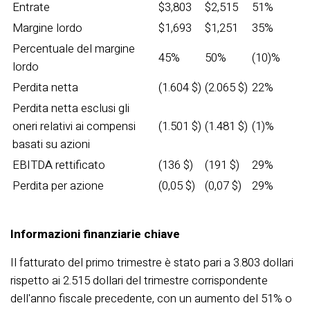
Entrate
$3,803
$2,515
51%
Margine lordo
$1,693
$1,251
35%
Percentuale del margine
45%
50%
(10)%
lordo
Perdita netta
(1.604 $)
(2.065 $)
22%
Perdita netta esclusi gli
oneri relativi ai compensi
(1.501 $)
(1.481 $)
(1)%
basati su azioni
EBITDA rettificato
(136 $)
(191 $)
29%
Perdita per azione
(0,05 $)
(0,07 $)
29%
Informazioni finanziarie chiave
Il fatturato del primo trimestre è stato pari a 3.803 dollari
rispetto ai 2.515 dollari del trimestre corrispondente
dell'anno fiscale precedente, con un aumento del 51% o