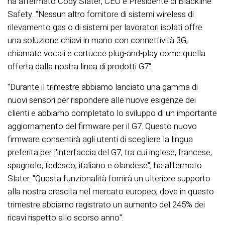
ha affermato Cody Slater, CEO e Presidente di Blackline
Safety. "Nessun altro fornitore di sistemi wireless di
rilevamento gas o di sistemi per lavoratori isolati offre
una soluzione chiavi in mano con connettività 3G,
chiamate vocali e cartucce plug-and-play come quella
offerta dalla nostra linea di prodotti G7".
"Durante il trimestre abbiamo lanciato una gamma di
nuovi sensori per rispondere alle nuove esigenze dei
clienti e abbiamo completato lo sviluppo di un importante
aggiornamento del firmware per il G7. Questo nuovo
firmware consentirà agli utenti di scegliere la lingua
preferita per l'interfaccia del G7, tra cui inglese, francese,
spagnolo, tedesco, italiano e olandese", ha affermato
Slater. "Questa funzionalità fornirà un ulteriore supporto
alla nostra crescita nel mercato europeo, dove in questo
trimestre abbiamo registrato un aumento del 245% dei
ricavi rispetto allo scorso anno".