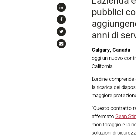
L'azienda e
pubblici co
aggiungendo
anni di serv
Calgary, Canada
oggi un nuovo contra
California.
L'ordine comprende ol
la ricarica dei dispo
maggiore protezione 
"Questo contratto ra
affermato
Sean Sti
monitoraggio e la n
soluzioni di sicurez