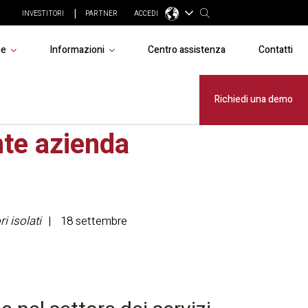
INVESTITORI
PARTNER
ACCEDI
se
Informazioni
Centro assistenza
Contatti
ntratto da
Richiedi una demo
nte azienda
i isolati
18 settembre