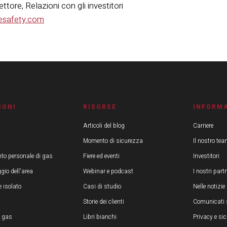
tore, Relazioni con gli investitori
esafety.com
IONI
RISORSE
INFORMA
Articoli del blog
Carriere
Momento di sicurezza
Il nostro te
to personale di gas
Fiere ed eventi
Investitori
gio dell'area
Webinar e podcast
I nostri part
 isolato
Casi di studio
Nelle notizie
i
Storie dei clienti
Comunicati
i gas
Libri bianchi
Privacy e si