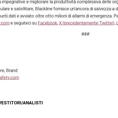
ù impegnative e migliorare la produttività complessiva delle org
lulare e satellitare, Blackline fornisce un'ancora di salvezza a
punti dati e avviato oltre otto milioni di allarmi di emergenza. Per
y.com
e seguiteci su
Facebook
,
X (precedentemente Twitter)
,
###
ore, Brand
safety.com
VESTITORI/ANALISTI