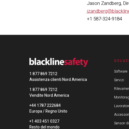
Jason Zandberg, Diret
jzandberg@blacklin
+1 587-324-9184
SOLUZ
Software
1 877 869 7212
Assistenza clienti Nord America
Servizi
Rilevamen
1 877 869 7212
Vendite Nord America
Monitorag
+44 1787 222684
Lavoratore
Europa / Regno Unito
Accessor
+1 403 451 0327
Sensori d
Resto del mondo