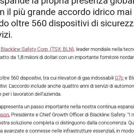
spande la propria presenza globale
n il più grande accordo idrico mai s
 oltre 560 dispositivi di sicurezz
izi.
—
Blackline Safety Corp. (TSX: BLN)
, leader mondiale nella tec
tto da 1,8 milioni di dollari con un importante fornitore nordame
tre 560 dispositivi, tra cui rilevatori di gas indossabili
G7c
e Bl
sitivi. L'accordo include anche quattro anni di servizi di automo
per i lavoratori dell'azienda.
ppresenta un passo importante nella nostra continua espansion
nson
, Presidente e Chief Growth Officer di Blackline Safety. "I n
ostra soluzione completa ci distinguono dalla concorrenza. Qu
za avanzate e connesse nelle infrastrutture essenziali, in modo