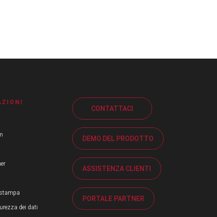
ZIONI
CONTATTACI
am
DEMO DEL PRODOTTO
ner
ASSISTENZA CLIENTI
 stampa
PORTALE PARTNER
curezza dei dati