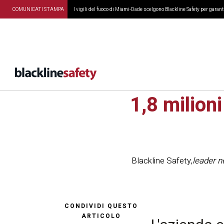
COMUNICATI STAMPA
I vigili del fuoco di Miami-Dade scelgono Blackline Safety per garanti
Blackline
1,8 milion
Blackline Safety
,
leader n
CONDIVIDI QUESTO
ARTICOLO