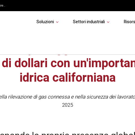
re...
Soluzioni
Settori industriali
Risor
 Safety si aggiudica un co
i di dollari con un'importa
idrica californiana
ella rilevazione di gas connessa e nella sicurezza dei lavorator
2025