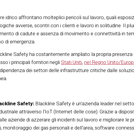
ore idrico affrontano molteplici pericoli sul lavoro, quali esposi
iche avverse, scontri con i clienti e lavoro in solitudine. Il pl
amento di cadute e assenza di movimento e connettività in tem
so di emergenza.
lackline Safety ha costantemente ampliato la propria presenza n
o i principali fornitori negli
Stati Uniti
,
nel Regno Unito/Euro
 dipendenza dei settori delle infrastrutture critiche dalle soluz
nea.
ackline Safety:
Blackline Safety è un'azienda leader nel set
dustriale attraverso l'IoT (Internet delle cose). Grazie a disposit
le aziende di azzerare gli incidenti sul lavoro e migliorare le p
li, monitoraggio dei gas personali e dell'area, software connesso