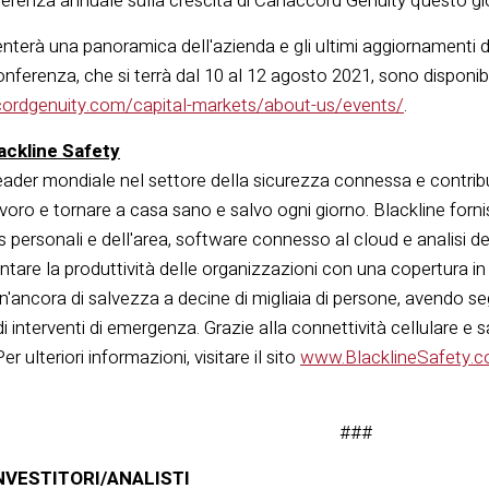
renza annuale sulla crescita di Canaccord Genuity questo giov
senterà una panoramica dell'azienda e gli ultimi aggiornamenti 
nferenza, che si terrà dal 10 al 12 agosto 2021, sono disponibili
ordgenuity.com/capital-markets/about-us/events/
.
ackline Safety
eader mondiale nel settore della sicurezza connessa e contrib
lavoro e tornare a casa sano e salvo ogni giorno. Blackline forn
 personali e dell'area, software connesso al cloud e analisi dei 
are la produttività delle organizzazioni con una copertura in ol
'ancora di salvezza a decine di migliaia di persone, avendo segn
di interventi di emergenza. Grazie alla connettività cellulare e 
Per ulteriori informazioni, visitare il sito
www.BlacklineSafety.
###
NVESTITORI/ANALISTI