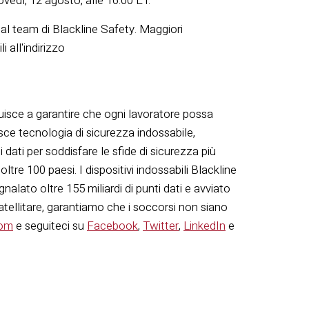
edì, 12 agosto, alle 16:00 ET.
dal team di Blackline Safety. Maggiori
 all'indirizzo
uisce a garantire che ogni lavoratore possa
isce tecnologia di sicurezza indossabile,
dati per soddisfare le sfide di sicurezza più
tre 100 paesi. I dispositivi indossabili Blackline
alato oltre 155 miliardi di punti dati e avviato
satellitare, garantiamo che i soccorsi non siano
com
e seguiteci su
Facebook
,
Twitter
,
LinkedIn
e