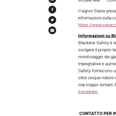
virtuale alla
Confe
Il signor Slater pre
informazioni sulla co
https://www.canacc
Informazioni su Bl
Blackline Safety è l
svolgere il proprio 
monitoraggio dei gas
impegnative e aument
Safety forniscono un
oltre cinque milioni 
mai troppo lontani.
Instagram
.
CONTATTO PER I