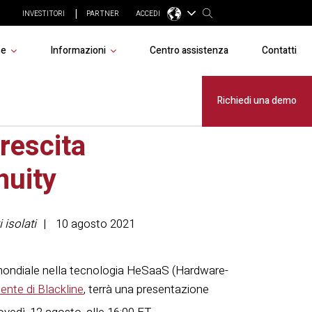
INVESTITORI
PARTNER
ACCEDI
se
Informazioni
Centro assistenza
Contatti
1a edizione
Richiedi una demo
rescita
nuity
 isolati
10 agosto 2021
 mondiale nella tecnologia HeSaaS (Hardware-
ente di Blackline
, terrà una presentazione