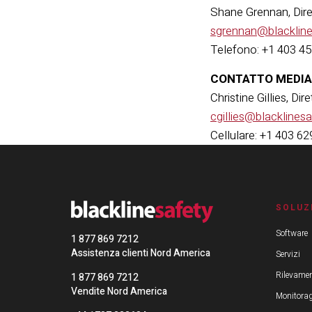
Shane Grennan, Diret
sgrennan@blacklin
Telefono: +1 403 4
CONTATTO MEDIA
Christine Gillies, Di
cgillies@blacklines
Cellulare: +1 403 6
SOLUZ
Software
1 877 869 7212
Assistenza clienti Nord America
Servizi
Rilevamen
1 877 869 7212
Vendite Nord America
Monitorag