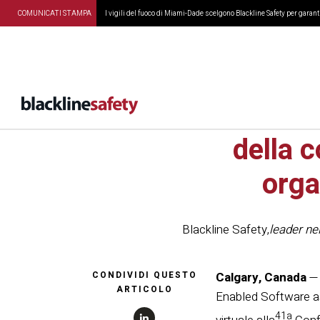
COMUNICATI STAMPA
I vigili del fuoco di Miami-Dade scelgono Blackline Safety per garanti
Blackline 
della 
orga
Blackline Safety
,
leader nel
CONDIVIDI QUESTO
Calgary, Canada
— 
ARTICOLO
Enabled Software as
41a