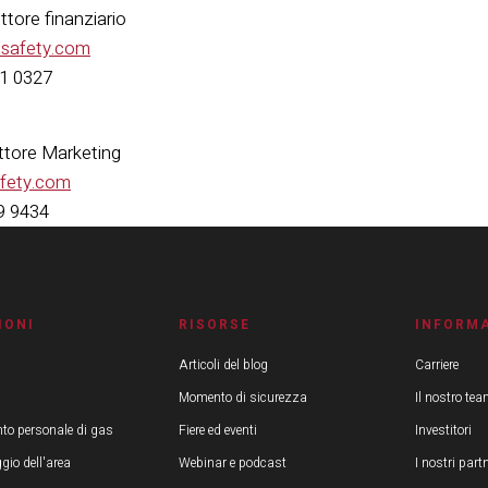
tore finanziario
esafety.com
51 0327
rettore Marketing
afety.com
29 9434
IONI
RISORSE
INFORMA
Articoli del blog
Carriere
Momento di sicurezza
Il nostro te
to personale di gas
Fiere ed eventi
Investitori
gio dell'area
Webinar e podcast
I nostri part