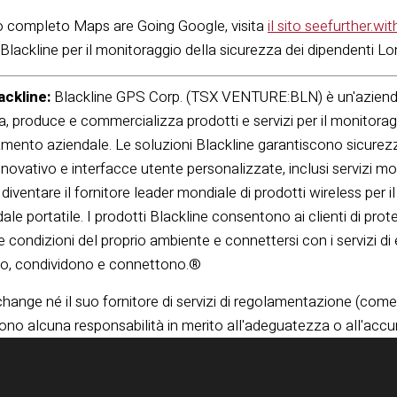
olo completo Maps are Going Google, visita
il sito seefurther.w
 Blackline per il monitoraggio della sicurezza dei dipendenti Lone
ackline:
Blackline GPS Corp. (TSX VENTURE:BLN) è un'azienda 
a, produce e commercializza prodotti e servizi per il monitoragg
cciamento aziendale. Le soluzioni Blackline garantiscono sicure
novativo e interfacce utente personalizzate, inclusi servizi mob
 diventare il fornitore leader mondiale di prodotti wireless per i
e portatile. I prodotti Blackline consentono ai clienti di proteg
le condizioni del proprio ambiente e connettersi con i servizi
no, condividono e connettono.®
nge né il suo fornitore di servizi di regolamentazione (come 
no alcuna responsabilità in merito all'adeguatezza o all'ac