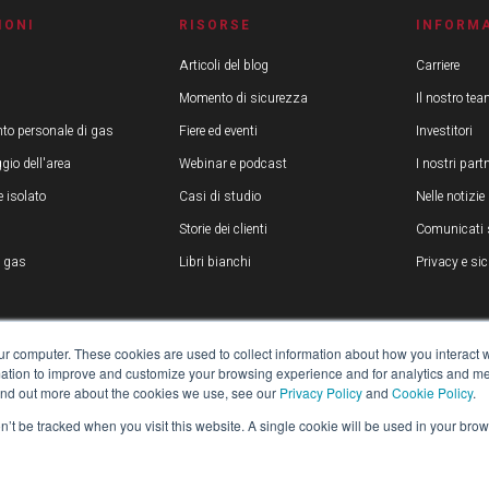
IONI
RISORSE
INFORMA
Articoli del blog
Carriere
Momento di sicurezza
Il nostro te
to personale di gas
Fiere ed eventi
Investitori
gio dell'area
Webinar e podcast
I nostri part
 isolato
Casi di studio
Nelle notizie
i
Storie dei clienti
Comunicati
i gas
Libri bianchi
Privacy e si
ur computer. These cookies are used to collect information about how you interact w
tion to improve and customize your browsing experience and for analytics and metr
find out more about the cookies we use, see our
Privacy Policy
and
Cookie Policy
.
on’t be tracked when you visit this website. A single cookie will be used in your b