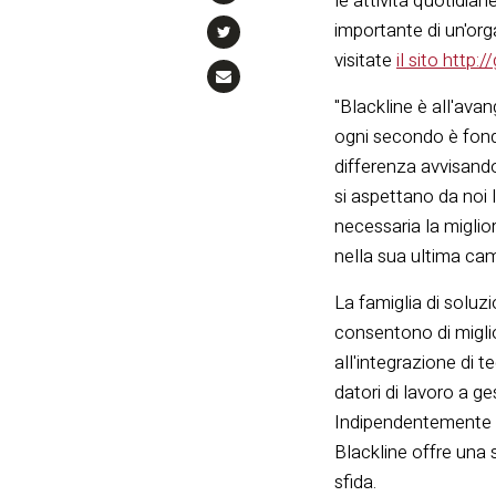
le attività quotidian
importante di un'org
visitate
il sito http:
"Blackline è all'ava
ogni secondo è fonda
differenza avvisando
si aspettano da noi 
necessaria la miglio
nella sua ultima cam
La famiglia di soluz
consentono di miglio
all'integrazione di 
datori di lavoro a g
Indipendentemente dal
Blackline offre una 
sfida.