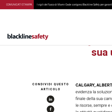
COMUNICATI STAMPA
I vigili del fuoco di Miami-Dade scelgono Blackline Safety per garanti
Google Ma
sua 
CONDIVIDI QUESTO
CALGARY, ALBERTA
ARTICOLO
evidenza la soluzion
finale della sua ca
le risorse, sempre 