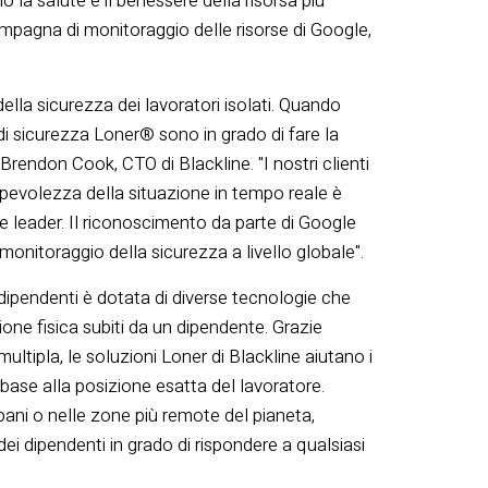
o la salute e il benessere della risorsa più
campagna di monitoraggio delle risorse di Google,
ella sicurezza dei lavoratori isolati. Quando
i sicurezza Loner® sono in grado di fare la
endon Cook, CTO di Blackline. "I nostri clienti
apevolezza della situazione in tempo reale è
e leader. Il riconoscimento da parte di Google
monitoraggio della sicurezza a livello globale".
 dipendenti è dotata di diverse tecnologie che
ione fisica subiti da un dipendente. Grazie
ltipla, le soluzioni Loner di Blackline aiutano i
 base alla posizione esatta del lavoratore.
rbani o nelle zone più remote del pianeta,
ei dipendenti in grado di rispondere a qualsiasi