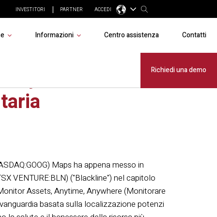
INVESTITORI
PARTNER
ACCEDI
se
Informazioni
Centro assistenza
Contatti
fety nella
Richiedi una demo
taria
(NASDAQ:GOOG) Maps ha appena messo in
 (TSX VENTURE:BLN) ("Blackline") nel capitolo
o Monitor Assets, Anytime, Anywhere (Monitorare
vanguardia basata sulla localizzazione potenzi