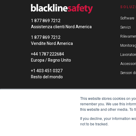
SOLUZ
Software
1 877 869 7212
Assistenza clienti Nord America
Servizi
Rilevamen
1 877 869 7212
Vendite Nord America
Monitorag
+44 1787 222684
Lavoratore
Europa / Regno Unito
Accessor
+1 403 451 0327
Sensori d
Resto del mondo
This website stores cookies on yo
remember you. We use this informa
this website and other media. To 
If you decline, your information w
not to be tracked.