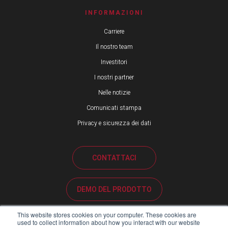
INFORMAZIONI
Carriere
Il nostro team
Investitori
I nostri partner
Nelle notizie
Comunicati stampa
Privacy e sicurezza dei dati
CONTATTACI
DEMO DEL PRODOTTO
This website stores cookies on your computer. These cookies are
ASSISTENZA CLIENTI
used to collect information about how you interact with our website