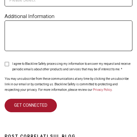
Additional Information
I agree to Blackline Safety processing my information to answer my request and receive
periodic emails about other products and services that may be of interest to me.
*
You may unsubscribe from these communications at any time by clicking the unsubscribe
link in our email or by contacting us. Blackline Safety is committed to protecting and
respecting your privacy. For more information, please review our
Privacy Policy
.
POST CORRELATI SUL BLOG