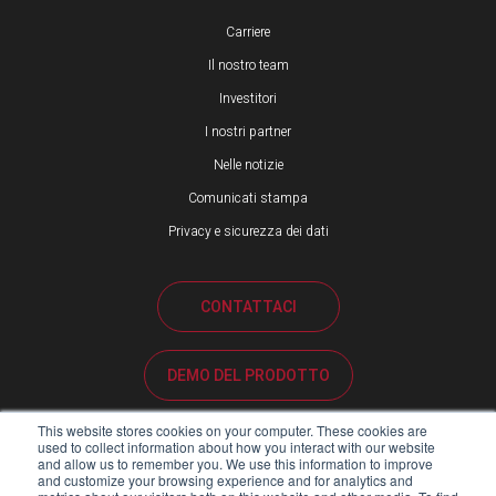
Carriere
Il nostro team
Investitori
I nostri partner
Nelle notizie
Comunicati stampa
Privacy e sicurezza dei dati
CONTATTACI
DEMO DEL PRODOTTO
This website stores cookies on your computer. These cookies are
ASSISTENZA CLIENTI
used to collect information about how you interact with our website
and allow us to remember you. We use this information to improve
and customize your browsing experience and for analytics and