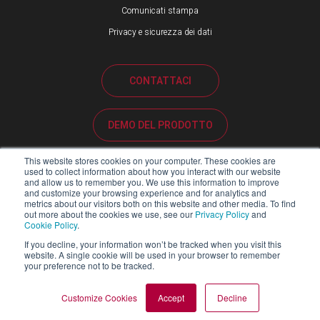
Comunicati stampa
Privacy e sicurezza dei dati
CONTATTACI
DEMO DEL PRODOTTO
This website stores cookies on your computer. These cookies are
ASSISTENZA CLIENTI
used to collect information about how you interact with our website
and allow us to remember you. We use this information to improve
and customize your browsing experience and for analytics and
metrics about our visitors both on this website and other media. To find
PORTALE PARTNER
out more about the cookies we use, see our
Privacy Policy
and
Cookie Policy
.
If you decline, your information won’t be tracked when you visit this
website. A single cookie will be used in your browser to remember
your preference not to be tracked.
Copyright ©2026 Blackline Safety Corp. Tutti i diritti riservati.
MAPPA DEL SITO
LEGALE
INFORMATIVA SULLA PRIVACY
Customize Cookies
Accept
Decline
RELAZIONE SULLA LEGGE SULLA SCHIAVITÙ MODERNA