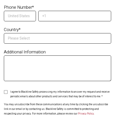
Phone Number
*
Country
*
Additional Information
I agree to Blackline Safety processing my information to answer my request and receive
periodic emails about other products and services that may be of interest to me.
*
You may unsubscribe from these communications at any time by clicking the unsubscribe
link in our email or by contacting us. Blackline Safety is committed to protecting and
respecting your privacy. For more information, please review our
Privacy Policy
.